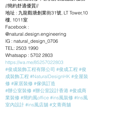
//簡約舒適優質//
地址 : 九龍觀塘創業街31號, LT Tower,10
樓, 1011室
Facebook : 
@natural.design.engineering
IG : natural_design_0706
TEL: 2503 1990
Whatsapp : 5702 2803
https://wa.me/85257022803
#俊成裝飾工程有限公司
#俊成工程
#俊
成裝飾工程
#NaturalDesignHK
#全屋裝
修
#家居裝修
#傢俱訂造
#辦公室裝修
#辦公室設計香港
#俊成商
業裝修
#簡約風office
#ins風裝修
#Ins風
室內設計
#ins風店舖
#文青商舖