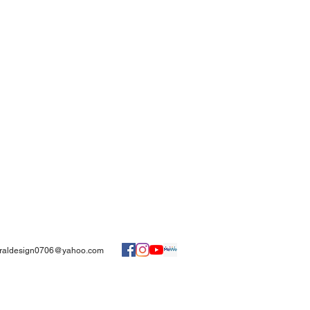
uraldesign0706@yahoo.com