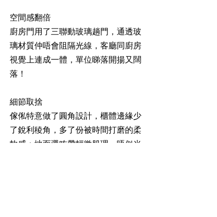
空間感翻倍
廚房門用了三聯動玻璃趟門，通透玻
璃材質仲唔會阻隔光線，客廳同廚房
視覺上連成一體，單位睇落開揚又闊
落！
細節取捨
傢俬特意做了圓角設計，櫃體邊緣少
了銳利稜角，多了份被時間打磨的柔
軟感；地面選咗帶輕微肌理，唔似光
面咁冰冷。
柔和色系
配色以柔和中性色為主調，營造全屋
統一的寧靜感。單位以米白色牆身打