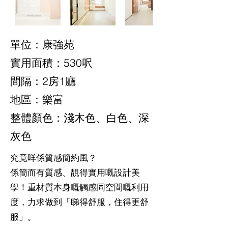
單位：
康強苑
實用面積：530呎
間隔：2房1廳
地區：樂富
整體顏色：
淺木色、白色、深
灰色
究竟咩係質感簡約風？
係簡而有質感、靚得實用嘅設計美
學！重材質本身嘅觸感同空間嘅利用
度，力求做到「睇得舒服，住得更舒
服」。