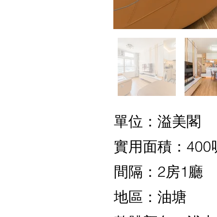
單位：溢美閣
實用面積：400
間隔：2房1廳
地區：油塘