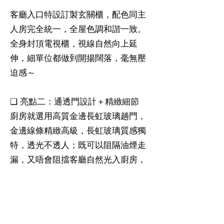
客廳入口特設訂製玄關櫃，配色同主
人房完全統一，全屋色調和諧一致。
全身封頂電視櫃，視線自然向上延
伸，細單位都做到開揚闊落，毫無壓
迫感～
❑ 亮點二：通透門設計＋精緻細節
廚房就選用高質金邊長虹玻璃趟門，
金邊線條精緻高級，長虹玻璃質感獨
特，透光不透人；既可以阻隔油煙走
漏，又唔會阻擋客廳自然光入廚房，
分隔空間之餘，仲成為全屋簡約風嘅
亮點細節，提升成屋格調～
❑ 亮點三：隱藏大容量收納 告別雜亂