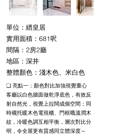
單位：縉皇居
實用面積：681呎
間隔：2房2廳
地區：深井
整體顏色：淺木色、米白色
❑ 亮點一：顏色對比加強視覺重心
客廳以白色牆面做乾淨底色，有效反
射自然光，視覺上拉闊成個空間；同
時襯托暖木色電視櫃、門框嘅溫潤木
紋，冷暖色調互相平衡，層次對比分
明，令全屋更有質感同立體深度～