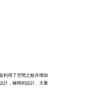
架利用了空間之餘亦增加
設計，極簡的設計、大量