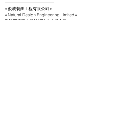
————————————
⟣俊成裝飾工程有限公司⟢
⟣Natural Design Engineering Limited⟢
香港專業室內設計師協會企業會員
{{一站式家居裝修，傢俱訂製及設計服
務 }}
簡約舒適優質
地址 : 九龍觀塘創業街31號, LT Tower,10
樓, 1011室
Facebook : 
@natural.design.engineering
IG : natural_design_0706
TEL: 2503 1990
Whatsapp : 5702 2803
https://wa.me/85257022803
#NaturalDesignHK
#俊成裝飾工程有限
公司
#俊成裝修
#裝修
#工程
#翻新
#傢
俬訂造
#全屋裝修
#家居裝修
#商業裝修
#鋪地板
#木紋地板
#地板工程
#地板瓷