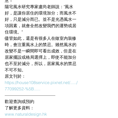
意！
陽宅風水研究專家盧尚老師說："風水
好，是讓你居住的環境加分；而風水不
好，只是減分而已。並不是光憑風水一
項因素，就會全然改變我們的運勢或居
住環境。"
儘管如此，還是有很多人在做室內裝修
時，會注重風水上的禁忌。雖然風水的
改變不是一瞬間即可看出成效，但是在
居家擺設或格局選擇上，即使不能加分
也不至於減分，所以，居家風水的禁忌
不可不知。
原文刊於：
https://house108service.pixnet.net/....../
77099252-%5B......
————————————
歡迎查詢或預約
了解更多資料：
www.naturaldesign.hk